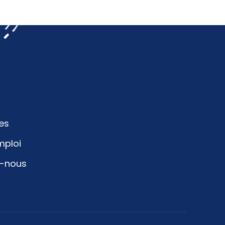
es
mploi
z-nous