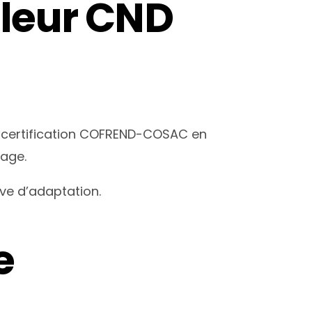
ôleur CND
e certification COFREND-COSAC en
uage.
uve d’adaptation.
e