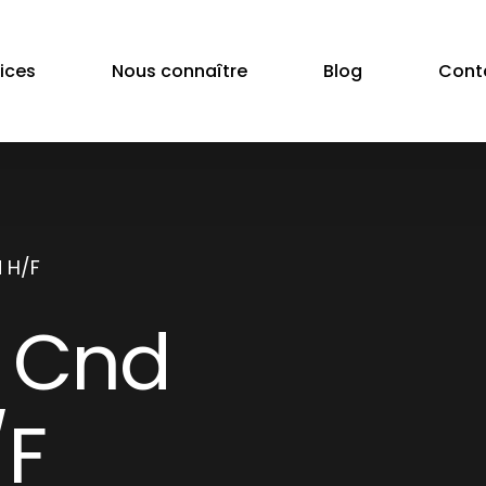
ices
Nous connaître
Blog
Cont
 H/F
r Cnd
/F