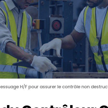
essuage H/F pour assurer le contrôle non destructif