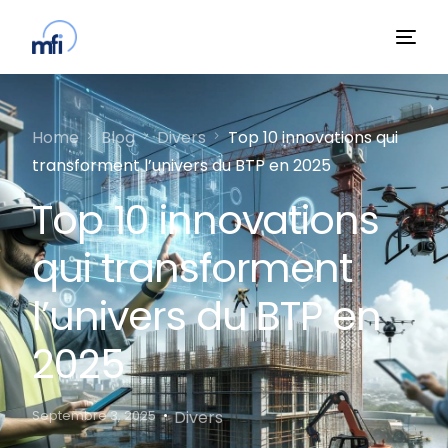
Home
Blog
Divers
Top 10 innovations qui
transforment l’univers du BTP en 2025
Top 10 innovations
qui transforment
l’univers du BTP en
2025
Divers
Septembre 3, 2025